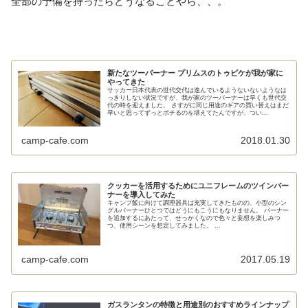
全部の予備を持ったらどうなることやら、、。
新たなツーバーナー プリムスのトゥピケが我が家に
やってきた
サッカー日本代表の世代交代は進んでいるようないないようなは
っきりしない状況ですが、我が家のツーバーナーは早くも世代交
代の時を迎えました。 さすがに同じ用途のギアの買い替えはまだ
早いと思ってずっとポチるのを堪えてたんですが、つい...
camp-cafe.com
2018.01.30
クッカーを活用するためにユニフレームのツインバー
ナーを導入してみた
キャンプ飯に向けて調理器具は充実してきたものの、小型のシン
グルバーナーひとつではどうにもこうにもなりません。 バーナー
を追加するにあたって、せっかくなので色々と妄想を楽しみつ
つ、使用シーンを想定してみました。 ...
camp-cafe.com
2017.05.19
ガスランタンの特徴と用途別のおすすめラインナップ