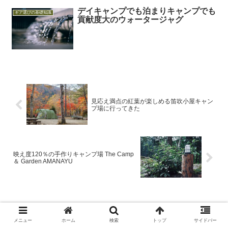
デイキャンプでも泊まりキャンプでも
ギア選びの基礎知識
貢献度大のウォータージャグ
見応え満点の紅葉が楽しめる笛吹小屋キャン
プ場に行ってきた
映え度120％の手作りキャンプ場 The Camp
＆ Garden AMANAYU
コメント
メニュー
ホーム
検索
トップ
サイドバー