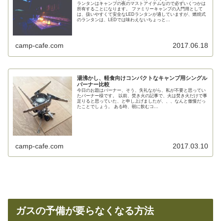
ランタンはキャンプの夜のマストアイテムなので必ずいくつかは
所有することになります。 ファミリーキャンプの入門用として
は、扱いやすくて安全なLEDランタンが適していますが、燃焼式
のランタンは、LEDでは味わえないちょっと...
camp-cafe.com
2017.06.18
湯沸かし、軽食向けコンパクトなキャンプ用シングル
バーナー比較
今日のお題はバーナー、そう、失礼ながら、私が不要と思ってい
たバーナー様です。 以前、焚き火の記事で、火は焚き火だけで事
足りると思っていた、と申し上げましたが、、、なんと傲慢だっ
たことでしょう。 ある時、朝に飲むコ...
camp-cafe.com
2017.03.10
ガスの予備が要らなくなる方法