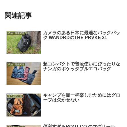
関連記事
カメラのある日常に最適なバックパッ
収納・運搬関連
ク WANDRDのTHE PRVKE 31
超コンパクトで普段使いにぴったりな
収納・運搬関連
ナンガのポケッタブルエコバッグ
キャンプを目一杯楽しむためにはグロ
焚き火のお供
ーブは欠かせない
便利すぎるROOT CO.のマグリール