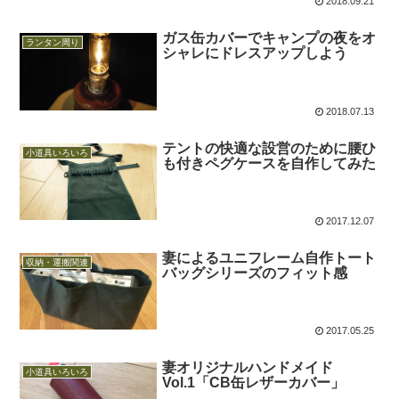
2018.09.21
ガス缶カバーでキャンプの夜をオ
ランタン周り
シャレにドレスアップしよう
2018.07.13
テントの快適な設営のために腰ひ
小道具いろいろ
も付きペグケースを自作してみた
2017.12.07
妻によるユニフレーム自作トート
収納・運搬関連
バッグシリーズのフィット感
2017.05.25
妻オリジナルハンドメイド
小道具いろいろ
Vol.1「CB缶レザーカバー」