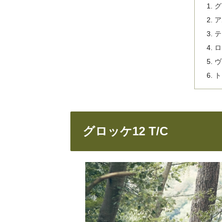
グ
ア
テ
ロ
ヴ
ト
グロッケ12 T/C