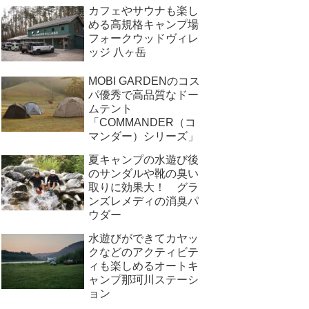
カフェやサウナも楽し
める高規格キャンプ場
フォークウッドヴィレ
ッジ 八ヶ岳
MOBI GARDENのコス
パ優秀で高品質なドー
ムテント
「COMMANDER（コ
マンダー）シリーズ」
夏キャンプの水遊び後
のサンダルや靴の臭い
取りに効果大！ グラ
ンズレメディの消臭パ
ウダー
水遊びができてカヤッ
クなどのアクティビテ
ィも楽しめるオートキ
ャンプ那珂川ステーシ
ョン