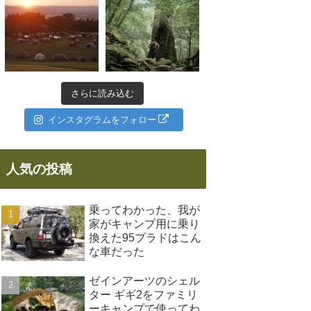
さらに読み込む
インスタグラムをフォロー
人気の投稿
乗ってわかった、我が
家がキャンプ用に乗り
換えた95プラドはこん
な車だった
ゼインアーツのシェル
ター ギギ2をファミリ
ーキャンプで使ってわ