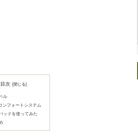
目次
ベル
L.コンフォートシステム
パッドを使ってみた
め