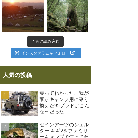
さらに読み込む
インスタグラムをフォロー
人気の投稿
乗ってわかった、我が
家がキャンプ用に乗り
換えた95プラドはこん
な車だった
ゼインアーツのシェル
ター ギギ2をファミリ
ーキャンプで使ってわ