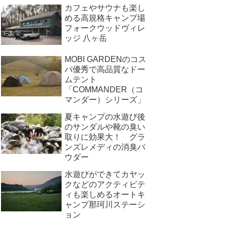
カフェやサウナも楽し
める高規格キャンプ場
フォークウッドヴィレ
ッジ 八ヶ岳
MOBI GARDENのコス
パ優秀で高品質なドー
ムテント
「COMMANDER（コ
マンダー）シリーズ」
夏キャンプの水遊び後
のサンダルや靴の臭い
取りに効果大！ グラ
ンズレメディの消臭パ
ウダー
水遊びができてカヤッ
クなどのアクティビテ
ィも楽しめるオートキ
ャンプ那珂川ステーシ
ョン