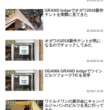
2018.10.12
GRAND lodgeでオガワ2018新作
幕全般
テントを実際に見てきた
2018.03.23
オガワの2018新作テントが気に
幕全般
なるのでチェックしてみた
2018.01.05
OGAWA GRAND lodgeでツイン
幕全般
ピルツフォークT/Cを見学
2017.12.04
ワイルドワンの展示会にキャンパ
幕全般
ルジャパンのピルツを見に行って
みた